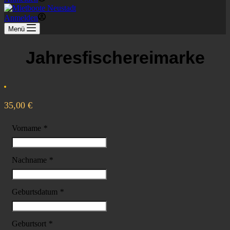
Anmelden
Menü
Jahresfischereimarke
35,00
€
Vorname
*
Nachname
*
Geburtsdatum
*
Geburtsort
*