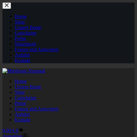
Zum
Inhalt
springen
Home
Shop
Unsere Boote
Gutscheine
Preise
Warenkorb
Fragen und Antworten
Anfahrt
Kontakt
Home
Unsere Boote
Shop
Gutscheine
Preise
Fragen und Antworten
Anfahrt
Kontakt
Warenkorb
0,00
€
0
Anmelden