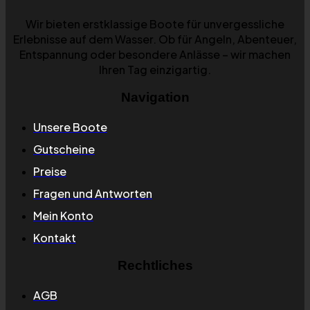
Wir bieten erstklassige Boote für unvergessliche
Erlebnisse auf dem Wasser. Ob für Angeln, Abenteuer,
Entspannung oder besondere Anlässe – wir machen
Ihren Tag einzigartig.
Navigation
Unsere Boote
Gutscheine
Preise
Fragen und Antworten
Mein Konto
Kontakt
Rechtliches
AGB