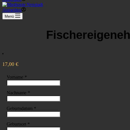
Anmelden
Menü
Fischereigeneh
17,00
€
Vorname
*
Nachname
*
Geburtsdatum
*
Geburtsort
*