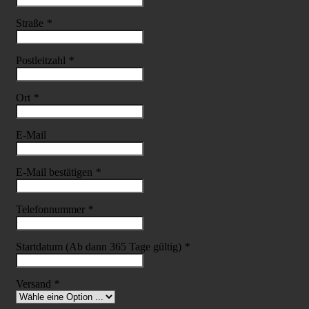
Straße
*
Postleitzahl
*
Ort
*
E-Mail
E-Mail bestätigen
*
Telefonnummer
*
Startdatum (Ab dann 365 Tage gültig)
*
Versand
*