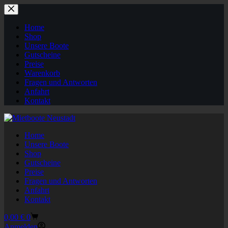
Zum
Inhalt
springen
Home
Shop
Unsere Boote
Gutscheine
Preise
Warenkorb
Fragen und Antworten
Anfahrt
Kontakt
Home
Unsere Boote
Shop
Gutscheine
Preise
Fragen und Antworten
Anfahrt
Kontakt
Warenkorb
0,00
€
0
Anmelden