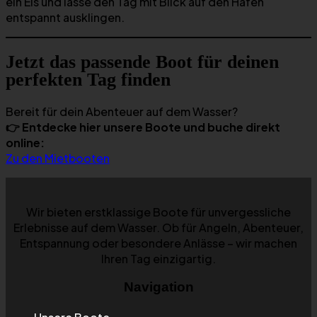
ein Eis und lasse den Tag mit Blick auf den Hafen
entspannt ausklingen.
Jetzt das passende Boot für deinen
perfekten Tag finden
Bereit für dein Abenteuer auf dem Wasser?
👉 Entdecke hier unsere Boote und buche direkt
online:
Zu den Mietbooten
Wir bieten erstklassige Boote für unvergessliche
Erlebnisse auf dem Wasser. Ob für Angeln, Abenteuer,
Entspannung oder besondere Anlässe – wir machen
Ihren Tag einzigartig.
Navigation