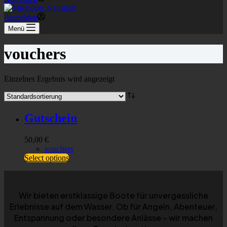
Anmelden
Menü
vouchers
Einzelnes Ergebnis wird angezeigt
Gutschein
50,00
€
vouchers
Select options
Wir bieten erstklassige Boote für unvergessliche
Erlebnisse auf dem Wasser. Ob für Angeln, Abenteuer,
Entspannung oder besondere Anlässe – wir machen