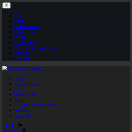
Zum
Inhalt
springen
Home
Shop
Unsere Boote
Gutscheine
Preise
Warenkorb
Fragen und Antworten
Anfahrt
Kontakt
Home
Unsere Boote
Shop
Gutscheine
Preise
Fragen und Antworten
Anfahrt
Kontakt
Warenkorb
0,00
€
0
Anmelden