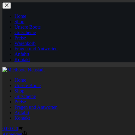
Zum
Inhalt
springen
Home
Shop
Unsere Boote
Gutscheine
Preise
Warenkorb
Fragen und Antworten
Anfahrt
Kontakt
Home
Unsere Boote
Shop
Gutscheine
Preise
Fragen und Antworten
Anfahrt
Kontakt
Warenkorb
0,00
€
0
Anmelden